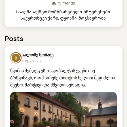
👥 75 friends
Სააღმასაქმეო მომხმარებელი. ინტერესები:
საკურთხევი ქარი, ფუღანი, მოგზაურობა.
Posts
სალომე ნოზაძე
Ს
Aug 6, 2026
წვიმის შემდეგ ეზოს კობალტის ქვები ისე 
ბრწყინავს, რომ სიჩუმე თითქოს ხელით შეგიძლია 
შეეხო. მარტივი და მშვიდი სურათია.