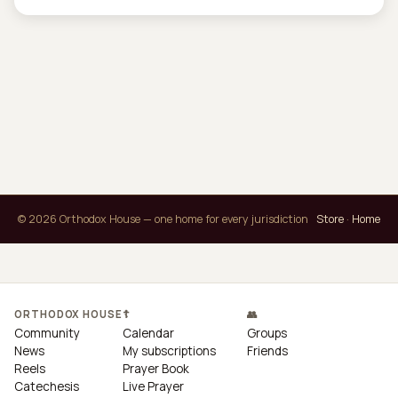
© 2026 Orthodox House — one home for every jurisdiction
Store
·
Home
ORTHODOX HOUSE
☦
👥
Community
Calendar
Groups
News
My subscriptions
Friends
Reels
Prayer Book
Catechesis
Live Prayer